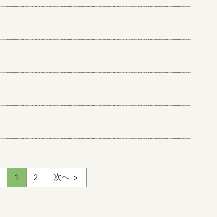
次へ
1
2