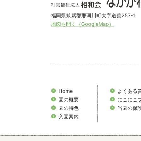
福岡県筑紫郡那珂川町大字道善257-1
地図を開く（GoogleMap）
Home
よくある
園の概要
にこにこ
園の特色
当園の保
入園案内