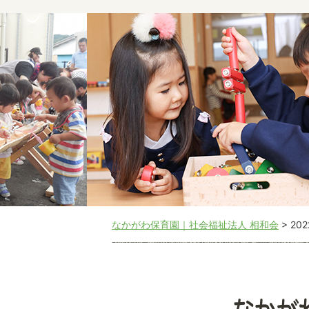
なかがわ保育園｜社会福祉法人 相和会
>
20