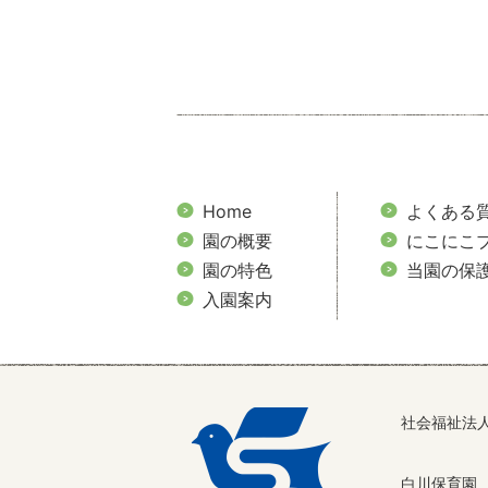
Home
よくある
園の概要
にこにこ
園の特色
当園の保
入園案内
社会福祉法
白川保育園