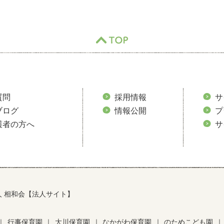
TOP
質問
採用情報
サ
ブログ
情報公開
プ
護者の方へ
サ
人 相和会【法人サイト】
｜
行事保育園
｜
大川保育園
｜
なかがわ保育園
｜
のためこども園
｜